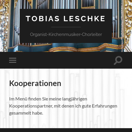
TOBIAS LESCHKE
Organist-Kirchenmusiker-Chorleiter
Suchfe
Mobile-
ein-/a
Menü
ein-/ausblenden
Kooperationen
Im Menü finden Sie meine langjährigen
Kooperationspartner, mit denen ich gute Erfahrungen
gesammelt habe.