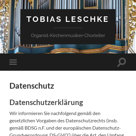
TOBIAS LESCHKE
Organist-Kirchenmusiker-Chorleiter
Suchfe
Mobile-
ein-/a
Menü
ein-/ausblenden
Datenschutz
Datenschutzerklärung
Wir informieren Sie nachfolgend gemäß den
gesetzlichen Vorgaben des Datenschutzrechts (insb.
gemäß BDSG n.F. und der europäischen Datenschutz-
Grundverordnung ‚DS-GVO‘) über die Art, den Umfang